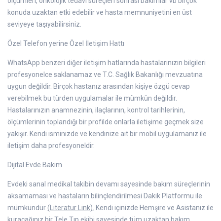
ölçümleri, onkolojik tedavi süreçleri sonrası bakımlar vb birçok
konuda uzaktan etki edebilir ve hasta memnuniyetini en üst
seviyeye taşıyabilirsiniz.
Özel Telefon yerine Özel İletişim Hattı
WhatsApp benzeri diğer iletişim hatlarında hastalarınızın bilgileri
profesyonelce saklanamaz ve T.C. Sağlık Bakanlığı mevzuatına
uygun değildir. Birçok hastanız arasından kişiye özgü cevap
verebilmek bu türden uygulamalar ile mümkün değildir.
Hastalarınızın anamnezinin, ilaçlarının, kontrol tarihlerinin,
ölçümlerinin toplandığı bir profilde onlarla iletişime geçmek size
yakışır. Kendi isminizde ve kendinize ait bir mobil uygulamanız ile
iletişim daha profesyoneldir.
Dijital Evde Bakım
Evdeki sanal medikal takibin devamı sayesinde bakım süreçlerinin
aksamaması ve hastaların bilinçlendirilmesi Dakik Platformu ile
mümkündür
(Literatur Link).
Kendi içinizde Hemşire ve Asistanız ile
kuracağınız bir Tele Tıp ekibi sayesinde tüm uzaktan bakım