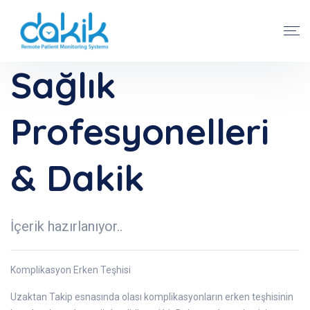
Sağlık
Profesyonelleri
& Dakik
İçerik hazırlanıyor..
Komplikasyon Erken Teşhisi
Uzaktan Takip esnasında olası komplikasyonların erken teşhisinin