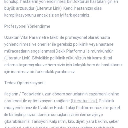
konulup, hastaların yönlendirilmesi bir Doktorun hastaları için en
büyük arzusudur
(Literatur Link).
Kendi hastanızın olası
komplikasyonunu ancak siz en iyi fark edersiniz.
Profesyonel Yönlendirme
Uzaktan Vital Parametre takibi ile profesyonel olarak hasta
yönlendirilmesi ve öneriler ile gereksiz poliklinik veya hastane
müracaatların engellenmesi Dakik Platformu ile mümkündür
(Literatur Link).
Böylelikle poliklinik yükünüzün bir kısmı dijital
ortama taşınmış olur ve hem sizin için kolaylık hem de hastalarınız
için inanılmaz bir farkındalık yaratırsınız.
Tedavi Optimizasyonu
İlaçların / Tedavilerin uzun dönem sonuçlarının eşzamanlı online
görülmesi ile optimizasyonu sağlanır
(Literatur Link).
Poliklinik
muayeneleriniz ile Uzaktan Hasta Takip Platformunuzu bir paket
ile birleştirip, uzun dönem sonuçlarınızı en ileri seviyeye
çıkarabilirsiniz. Tansiyon, Kalp ritmi, kilo, diyet, yara bakımı, şeker